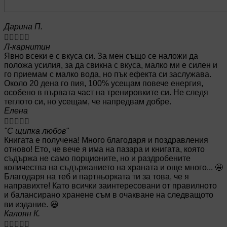
Дарина П.





Л-карнитин
Явно всеки е с вкуса си. За мен също се наложи да
положа усилия, за да свикна с вкуса, малко ми е силен и
го приемам с малко вода, но пък ефекта си заслужава.
Около 20 дена го пия, 100% усещам повече енергия,
особено в първата част на тренировките си. Не следя
теглото си, но усещам, че напредвам добре.
Елена





"С щипка любов"
Книгата е получена! Много благодаря и поздравления
отново! Ето, че вече я има на пазара и книгата, която
съдържа не само порционите, но и раздробените
количества на съдържанието на храната и още много... 🤩
Благодаря на теб и партньорката ти за това, че я
направихте! Като всички заинтересовани от правилното
и балансирано хранене съм в очакване на следващото
ви издание. 😃
Калоян К.




