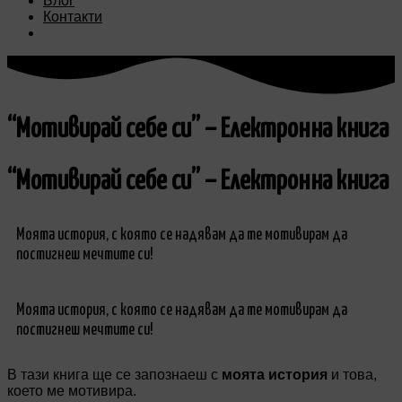
Блог
Контакти
“Мотивирай себе си” – Електронна книга
“Мотивирай себе си” – Електронна книга
М
о
я
т
а
и
с
т
о
р
и
я
,
с
к
о
я
т
о
с
е
н
а
д
я
в
а
м
д
а
т
е
м
о
т
и
в
и
р
а
м
д
а
п
о
с
т
и
г
н
е
ш
м
е
ч
т
и
т
е
с
и
!
М
о
я
т
а
и
с
т
о
р
и
я
,
с
к
о
я
т
о
с
е
н
а
д
я
в
а
м
д
а
т
е
м
о
т
и
в
и
р
а
м
д
а
п
о
с
т
и
г
н
е
ш
м
е
ч
т
и
т
е
с
и
!
В тази книга ще се запознаеш с
моята история
и това,
което ме мотивира.