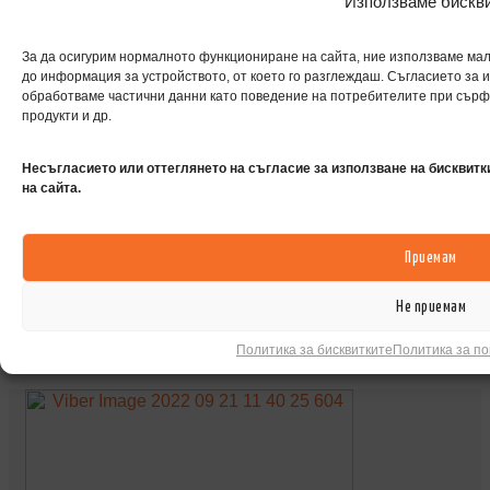
Използваме бискв
За да осигурим нормалното функциониране на сайта, ние използваме мал
до информация за устройството, от което го разглеждаш. Съгласието за и
обработваме частични данни като поведение на потребителите при сърф
продукти и др.
Несъгласието или оттеглянето на съгласие за използване на бисквитк
на сайта.
Приемам
Не приемам
Политика за бисквитките
Политика за п