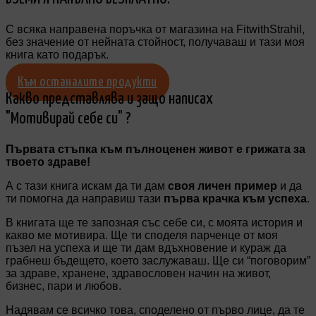
С всяка направена поръчка от магазина на FitwithStrahil,
без значение от нейната стойност, получаваш и тази моя
книга като подарък.
Към останалите продукти
Какво представлява и защо написах
"Мотивирай себе си" ?
Първата стъпка към пълноценен живот е грижата за
твоето здраве!
А с тази книга искам да ти дам
своя личен пример
и да
ти помогна да направиш тази
първа крачка към успеха
.
В книгата ще те запозная със себе си, с моята история и
какво ме мотивира. Ще ти споделя парченце от моя
пъзел на успеха и ще ти дам вдъхновение и кураж да
грабнеш бъдещето, което заслужаваш. Ще си “поговорим”
за здраве, хранене, здравословен начин на живот,
бизнес, пари и любов.
Надявам се всичко това, споделено от първо лице, да те