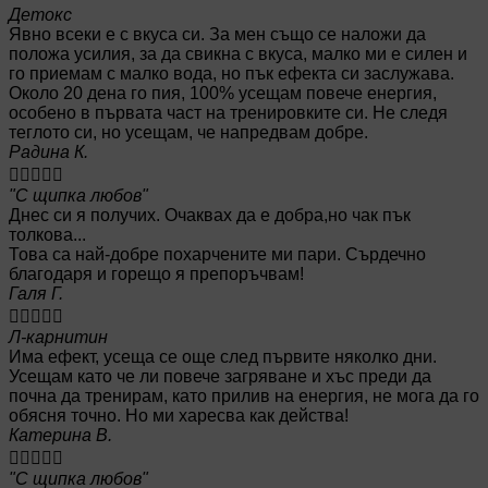
Детокс
Явно всеки е с вкуса си. За мен също се наложи да
положа усилия, за да свикна с вкуса, малко ми е силен и
го приемам с малко вода, но пък ефекта си заслужава.
Около 20 дена го пия, 100% усещам повече енергия,
особено в първата част на тренировките си. Не следя
теглото си, но усещам, че напредвам добре.
Радина К.





"С щипка любов"
Днес си я получих. Очаквах да е добра,но чак пък
толкова...
Това са най-добре похарчените ми пари. Сърдечно
благодаря и горещо я препоръчвам!
Галя Г.





Л-карнитин
Има ефект, усеща се още след първите няколко дни.
Усещам като че ли повече загряване и хъс преди да
почна да тренирам, като прилив на енергия, не мога да го
обясня точно. Но ми харесва как действа!
Катерина В.





"С щипка любов"