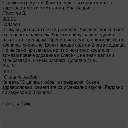
Страхотни рецепти. Каквото и да съм приготвила се
харесва от мен и от мъжа ми. Благодаря!
Пресяна Д.





Колаген
Вземам добавката вече 2-ри месец. Чудесен ефект! Взех
я основно заради лека болка и припукване в единия
лакът като тренирам. Препоръчаха ми го приятели, които
тренират сериозно. Ефект имаше още на 2-рата седмица.
Но не само при лакътя, но и по ноктите и косата си
виждам повече здравина и блясък... не знам дали си
въобразявам, но има разлика! Доволна съм.
Ана М.





"С щипка любов"
Книгата "С щипка любов" е прекрасна! Освен
здравословни, рецептите са и уникално вкусни. Редовно
си закусвам с "Гранола".
Най-продавани